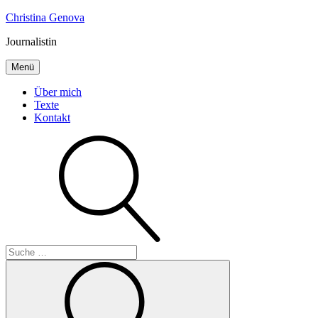
Inhalte
Christina Genova
überspringen
Journalistin
Menü
Über mich
Texte
Kontakt
Suche
Suche