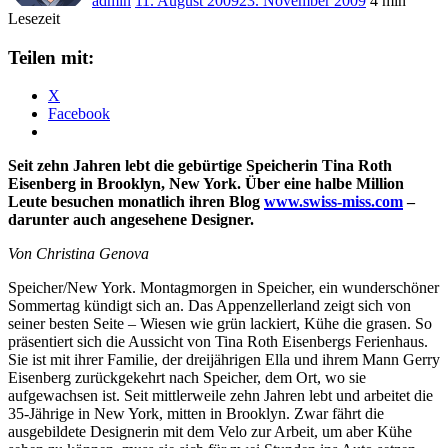
admin
11. August 2009
23. November 2009
4 min
Lesezeit
Teilen mit:
X
Facebook
Seit zehn Jahren lebt die gebürtige Speicherin Tina Roth
Eisenberg in Brooklyn, New York. Über eine halbe Million
Leute besuchen monatlich ihren Blog
www.swiss-miss.com
–
darunter auch angesehene Designer.
Von Christina Genova
Speicher/New York. Montagmorgen in Speicher, ein wunderschöner
Sommertag kündigt sich an. Das Appenzellerland zeigt sich von
seiner besten Seite – Wiesen wie grün lackiert, Kühe die grasen. So
präsentiert sich die Aussicht von Tina Roth Eisenbergs Ferienhaus.
Sie ist mit ihrer Familie, der dreijährigen Ella und ihrem Mann Gerry
Eisenberg zurückgekehrt nach Speicher, dem Ort, wo sie
aufgewachsen ist. Seit mittlerweile zehn Jahren lebt und arbeitet die
35-Jährige in New York, mitten in Brooklyn. Zwar fährt die
ausgebildete Designerin mit dem Velo zur Arbeit, um aber Kühe