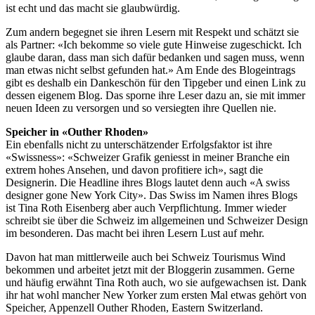
ist echt und das macht sie glaubwürdig.
Zum andern begegnet sie ihren Lesern mit Respekt und schätzt sie
als Partner: «Ich bekomme so viele gute Hinweise zugeschickt. Ich
glaube daran, dass man sich dafür bedanken und sagen muss, wenn
man etwas nicht selbst gefunden hat.» Am Ende des Blogeintrags
gibt es deshalb ein Dankeschön für den Tipgeber und einen Link zu
dessen eigenem Blog. Das sporne ihre Leser dazu an, sie mit immer
neuen Ideen zu versorgen und so versiegten ihre Quellen nie.
Speicher in «Outher Rhoden»
Ein ebenfalls nicht zu unterschätzender Erfolgsfaktor ist ihre
«Swissness»: «Schweizer Grafik geniesst in meiner Branche ein
extrem hohes Ansehen, und davon profitiere ich», sagt die
Designerin. Die Headline ihres Blogs lautet denn auch «A swiss
designer gone New York City». Das Swiss im Namen ihres Blogs
ist Tina Roth Eisenberg aber auch Verpflichtung. Immer wieder
schreibt sie über die Schweiz im allgemeinen und Schweizer Design
im besonderen. Das macht bei ihren Lesern Lust auf mehr.
Davon hat man mittlerweile auch bei Schweiz Tourismus Wind
bekommen und arbeitet jetzt mit der Bloggerin zusammen. Gerne
und häufig erwähnt Tina Roth auch, wo sie aufgewachsen ist. Dank
ihr hat wohl mancher New Yorker zum ersten Mal etwas gehört von
Speicher, Appenzell Outher Rhoden, Eastern Switzerland.