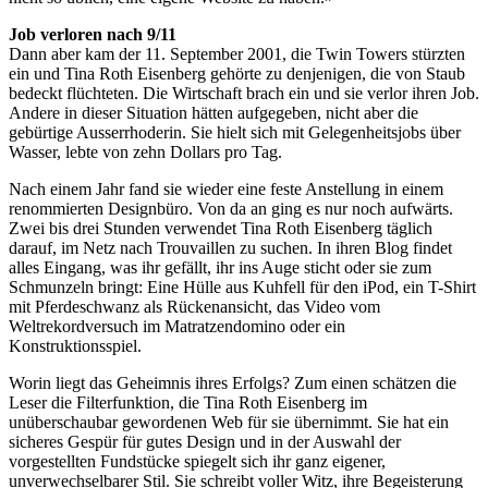
Job verloren nach 9/11
Dann aber kam der 11. September 2001, die Twin Towers stürzten
ein und Tina Roth Eisenberg gehörte zu denjenigen, die von Staub
bedeckt flüchteten. Die Wirtschaft brach ein und sie verlor ihren Job.
Andere in dieser Situation hätten aufgegeben, nicht aber die
gebürtige Ausserrhoderin. Sie hielt sich mit Gelegenheitsjobs über
Wasser, lebte von zehn Dollars pro Tag.
Nach einem Jahr fand sie wieder eine feste Anstellung in einem
renommierten Designbüro. Von da an ging es nur noch aufwärts.
Zwei bis drei Stunden verwendet Tina Roth Eisenberg täglich
darauf, im Netz nach Trouvaillen zu suchen. In ihren Blog findet
alles Eingang, was ihr gefällt, ihr ins Auge sticht oder sie zum
Schmunzeln bringt: Eine Hülle aus Kuhfell für den iPod, ein T-Shirt
mit Pferdeschwanz als Rückenansicht, das Video vom
Weltrekordversuch im Matratzendomino oder ein
Konstruktionsspiel.
Worin liegt das Geheimnis ihres Erfolgs? Zum einen schätzen die
Leser die Filterfunktion, die Tina Roth Eisenberg im
unüberschaubar gewordenen Web für sie übernimmt. Sie hat ein
sicheres Gespür für gutes Design und in der Auswahl der
vorgestellten Fundstücke spiegelt sich ihr ganz eigener,
unverwechselbarer Stil. Sie schreibt voller Witz, ihre Begeisterung