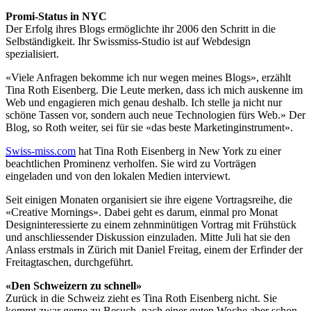
Promi-Status in NYC
Der Erfolg ihres Blogs ermöglichte ihr 2006 den Schritt in die
Selbständigkeit. Ihr Swissmiss-Studio ist auf Webdesign
spezialisiert.
«Viele Anfragen bekomme ich nur wegen meines Blogs», erzählt
Tina Roth Eisenberg. Die Leute merken, dass ich mich auskenne im
Web und engagieren mich genau deshalb. Ich stelle ja nicht nur
schöne Tassen vor, sondern auch neue Technologien fürs Web.» Der
Blog, so Roth weiter, sei für sie «das beste Marketinginstrument».
Swiss-miss.com
hat Tina Roth Eisenberg in New York zu einer
beachtlichen Prominenz verholfen. Sie wird zu Vorträgen
eingeladen und von den lokalen Medien interviewt.
Seit einigen Monaten organisiert sie ihre eigene Vortragsreihe, die
«Creative Mornings». Dabei geht es darum, einmal pro Monat
Designinteressierte zu einem zehnminütigen Vortrag mit Frühstück
und anschliessender Diskussion einzuladen. Mitte Juli hat sie den
Anlass erstmals in Zürich mit Daniel Freitag, einem der Erfinder der
Freitagtaschen, durchgeführt.
«Den Schweizern zu schnell»
Zurück in die Schweiz zieht es Tina Roth Eisenberg nicht. Sie
kommt zwar gerne zu Besuch, nach einer guten Woche aber schon