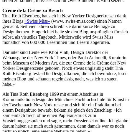
sehen zu können, muss sie sich für zwei Stunden ins Auto setzen.
Crème de la Crème zu Besuch
Tina Roth Eisenberg hat sich in New Yorker Designerkreisen dank
ihres Blogs
«Swiss Miss»
(www. swiss-miss.com) einen Namen
gemacht. Seit vier Jahren schreibt sie darin kurze Beiträge zu
Designthemen. Eingerichtet hatte sie den Blog ursprünglich für sich
selbst, als visuelles Tagebuch. Mittlerweile wird Swiss Miss
monatlich von 600 000 Leserinnen und Lesern abgerufen.
Darunter sind Leute wie Khoi Vinh, Design-Direktor der
Webausgabe der New York Times, oder Paola Antonelli, Kuratorin
beim Museum of Modern Art, die zur Crème de la Crème der New
Yorker Designerszene gehören. Noch etwas ungläubig stellt Tina
Roth Eisenberg fest: «Die Design-Ikonen, die ich bewundere, lesen
meinen Blog und schauen regelmässig nach, was ich zu sagen
habe.»
Als Tina Roth Eisenberg 1999 mit einem Abschluss in
Kommunikationsdesign der Münchner Fachhochschule für Kunst in
der Tasche nach New York reiste und sich für ein Praktikum bei
einem Designbüro bewarb, bekam sie gleich den Zuschlag: «Ich
kam einfach frech ohne einen Papierausdruck zum
Vorstellungsgespräch und sagte, mein Dossier sei online. Ich glaube
darum haben sie mich auch genommen, denn damals war es noch
nicht so üblich, eine eigene Website zu haben.»