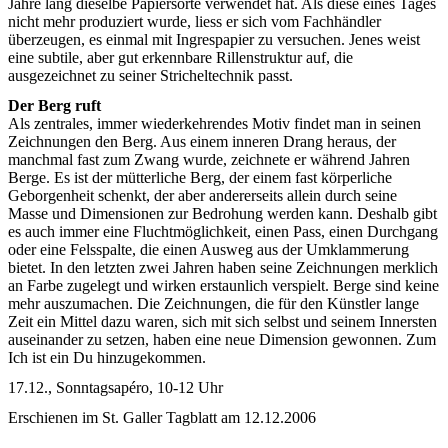
Jahre lang dieselbe Papiersorte verwendet hat. Als diese eines Tages
nicht mehr produziert wurde, liess er sich vom Fachhändler
überzeugen, es einmal mit Ingrespapier zu versuchen. Jenes weist
eine subtile, aber gut erkennbare Rillenstruktur auf, die
ausgezeichnet zu seiner Stricheltechnik passt.
Der Berg ruft
Als zentrales, immer wiederkehrendes Motiv findet man in seinen
Zeichnungen den Berg. Aus einem inneren Drang heraus, der
manchmal fast zum Zwang wurde, zeichnete er während Jahren
Berge. Es ist der mütterliche Berg, der einem fast körperliche
Geborgenheit schenkt, der aber andererseits allein durch seine
Masse und Dimensionen zur Bedrohung werden kann. Deshalb gibt
es auch immer eine Fluchtmöglichkeit, einen Pass, einen Durchgang
oder eine Felsspalte, die einen Ausweg aus der Umklammerung
bietet. In den letzten zwei Jahren haben seine Zeichnungen merklich
an Farbe zugelegt und wirken erstaunlich verspielt. Berge sind keine
mehr auszumachen. Die Zeichnungen, die für den Künstler lange
Zeit ein Mittel dazu waren, sich mit sich selbst und seinem Innersten
auseinander zu setzen, haben eine neue Dimension gewonnen. Zum
Ich ist ein Du hinzugekommen.
17.12., Sonntagsapéro, 10-12 Uhr
Erschienen im St. Galler Tagblatt am 12.12.2006