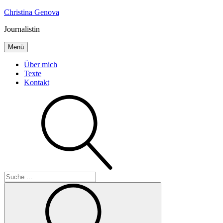
Inhalte
Christina Genova
überspringen
Journalistin
Menü
Über mich
Texte
Kontakt
Suche
Suche