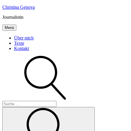
Inhalte
Christina Genova
überspringen
Journalistin
Menü
Über mich
Texte
Kontakt
Suche
Suche