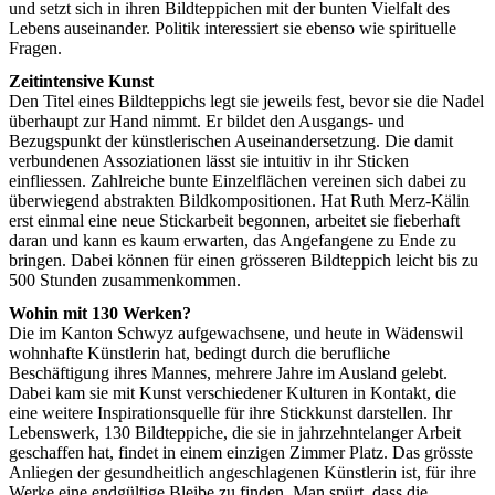
und setzt sich in ihren Bildteppichen mit der bunten Vielfalt des
Lebens auseinander. Politik interessiert sie ebenso wie spirituelle
Fragen.
Zeitintensive Kunst
Den Titel eines Bildteppichs legt sie jeweils fest, bevor sie die Nadel
überhaupt zur Hand nimmt. Er bildet den Ausgangs- und
Bezugspunkt der künstlerischen Auseinandersetzung. Die damit
verbundenen Assoziationen lässt sie intuitiv in ihr Sticken
einfliessen. Zahlreiche bunte Einzelflächen vereinen sich dabei zu
überwiegend abstrakten Bildkompositionen. Hat Ruth Merz-Kälin
erst einmal eine neue Stickarbeit begonnen, arbeitet sie fieberhaft
daran und kann es kaum erwarten, das Angefangene zu Ende zu
bringen. Dabei können für einen grösseren Bildteppich leicht bis zu
500 Stunden zusammenkommen.
Wohin mit 130 Werken?
Die im Kanton Schwyz aufgewachsene, und heute in Wädenswil
wohnhafte Künstlerin hat, bedingt durch die berufliche
Beschäftigung ihres Mannes, mehrere Jahre im Ausland gelebt.
Dabei kam sie mit Kunst verschiedener Kulturen in Kontakt, die
eine weitere Inspirationsquelle für ihre Stickkunst darstellen. Ihr
Lebenswerk, 130 Bildteppiche, die sie in jahrzehntelanger Arbeit
geschaffen hat, findet in einem einzigen Zimmer Platz. Das grösste
Anliegen der gesundheitlich angeschlagenen Künstlerin ist, für ihre
Werke eine endgültige Bleibe zu finden. Man spürt, dass die